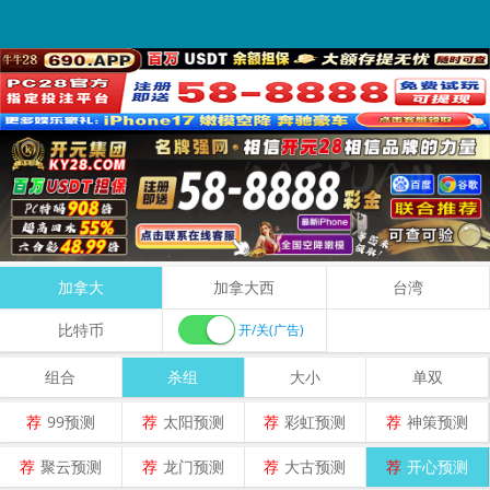
加拿大
加拿大西
台湾
比特币
开/关(广告)
组合
杀组
大小
单双
荐
99预测
荐
太阳预测
荐
彩虹预测
荐
神策预测
荐
聚云预测
荐
龙门预测
荐
大古预测
荐
开心预测