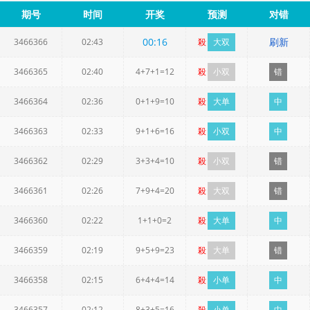
期号
时间
开奖
预测
对错
00
:
16
刷新
3466366
02:43
殺
大双
3466365
02:40
4+7+1=12
殺
小双
错
3466364
02:36
0+1+9=10
殺
大单
中
3466363
02:33
9+1+6=16
殺
小双
中
3466362
02:29
3+3+4=10
殺
小双
错
3466361
02:26
7+9+4=20
殺
大双
错
3466360
02:22
1+1+0=2
殺
大单
中
3466359
02:19
9+5+9=23
殺
大单
错
3466358
02:15
6+4+4=14
殺
小单
中
3466357
02:12
8+3+5=16
殺
小单
中