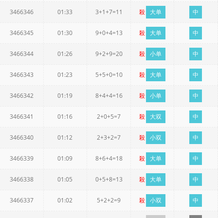
3466346
01:33
3+1+7=11
殺
大单
中
3466345
01:30
9+0+4=13
殺
大单
中
3466344
01:26
9+2+9=20
殺
小单
中
3466343
01:23
5+5+0=10
殺
大单
中
3466342
01:19
8+4+4=16
殺
小单
中
3466341
01:16
2+0+5=7
殺
大双
中
3466340
01:12
2+3+2=7
殺
小双
中
3466339
01:09
8+6+4=18
殺
大单
中
3466338
01:05
0+5+8=13
殺
大单
中
3466337
01:02
5+2+2=9
殺
小双
中