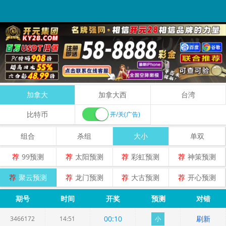
加拿大
加拿大西
台湾
比特币
开/关(广告)
组合
杀组
大小
单双
荐
99预测
荐
太阳预测
荐
彩虹预测
荐
神策预测
荐
聚云预测
荐
龙门预测
荐
大古预测
荐
开心预测
期号
时间
开奖
预测
对错
00
:
10
刷新
3466172
14:51
小